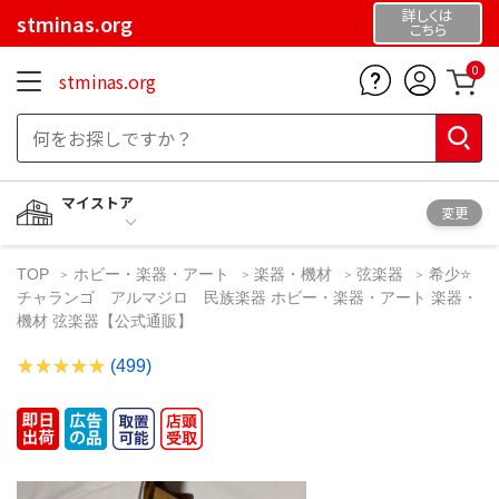
詳しくは
stminas.org
こちら
0
stminas.org
マイストア
変更
TOP
ホビー・楽器・アート
楽器・機材
弦楽器
希少⭐️
チャランゴ アルマジロ 民族楽器 ホビー・楽器・アート 楽器・
機材 弦楽器【公式通販】
(499)