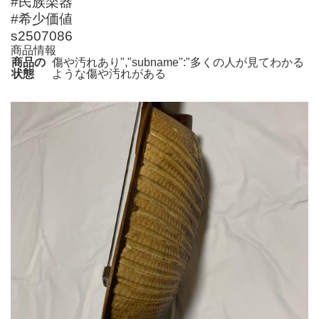
#民族楽器
#希少価値
s2507086
商品情報
商品の
傷や汚れあり","subname":"多くの人が見てわかる
状態
ような傷や汚れがある