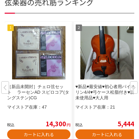
弦楽器の売れ筋ランキング
［新品未開封］チェロ弦セッ
♥新品♥最安値♥初心者用パイオ
ト ラーセンAD スピロコア(タ
リン4/4♥弓ケース松脂付き♥新品
ングステン)CG
未使用品♥大人用
マイストア在庫：
47
マイストア在庫：
21
14,300
5,444
税込
円
税込
円
カートに入れる
カートに入れる