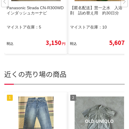
Panasonic Strada CN-R300WD
【匿名配送】慧一之水 入浴
インダッシュカーナビ
剤 詰め替え用 約30日分
マイストア在庫：
5
マイストア在庫：
10
3,150
5,607
税込
円
税込
円
近くの売り場の商品